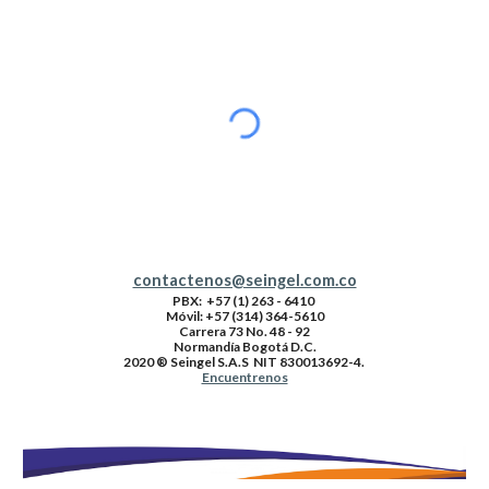
contactenos@seingel.com.co
PBX
: +57 (1) 263 - 6410
Móvil: +57 (314) 364-5610
Carrera 73 No. 48 - 92
Normandía Bogotá D.C.
2020 ® Seingel S.A.S NIT 830013692-4.
Encuentrenos