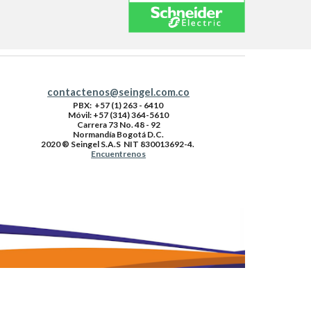
contactenos@seingel.com.co
PBX
: +57 (1) 263 - 6410
Móvil: +57 (314) 364-5610
Carrera 73 No. 48 - 92
Normandía Bogotá D.C.
2020 ® Seingel S.A.S NIT 830013692-4.
Encuentrenos