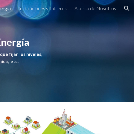
nergía
Instalaciones y Tableros
Acerca de Nosotros
ion
Energía
e fijan los niveles, 
ica,  etc.