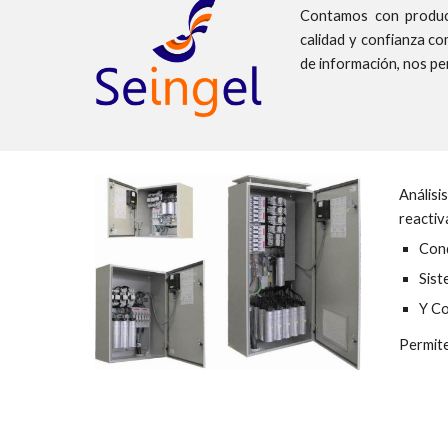
Contamos con product
calidad y confianza c
de información
,
nos per
Anális
reactiv
Con
Sist
Y Co
Permite