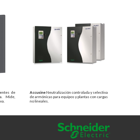
gentes de
Accusine
Neutralización controlada y selectiva
ia.
M
ide,
de armónicas para equipos y plantas con cargas
va.
no lineales
.