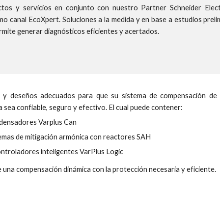
os y servicios en conjunto con nuestro Partner Schneider Electri
omo canal EcoXpert.
S
oluciones a la medida y en base a estudios preli
mite generar diagnósticos eficientes y acertados.
is y deseños adecuados para que su sistema de compensación de 
a sea confiable, seguro y efectivo. El cual puede contener:
densadores Varplus Can
emas de mitigación armónica con reactores SAH
ntroladores inteligentes VarPlus Logic
 una compensación dinámica con la protección necesaria y eficiente.