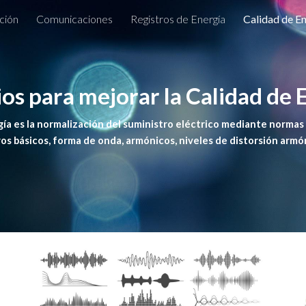
ción
Comunicaciones
Registros de Energía
Calidad de E
ip to main content
Skip to navigat
ios para mejorar la Calidad de 
gía es la normalización del suministro eléctrico mediante normas qu
s básicos, forma de onda, armónicos, niveles de distorsión armón